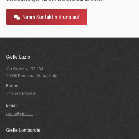
Nimm Kontakt mit uns auf
Gielle Lazio
Via Orvieto, 132-134
00040 Pomezia (Roma) Italy
Phone
+39 06.91066610
E-mail
roma@gielle.it
Gielle Lombardia