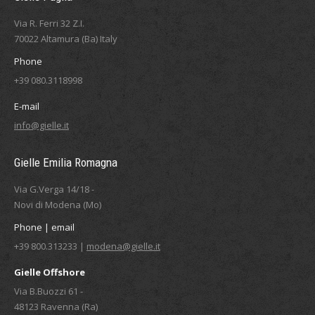
Via R. Ferri 32 Z.I.
70022 Altamura (Ba) Italy
Phone
+39 080.3118998
E-mail
info@gielle.it
Gielle Emilia Romagna
Via G.Verga 14/18 -
Novi di Modena (Mo)
Phone | email
+39 800.313233 |
modena@gielle.it
Gielle Offshore
Via B.Buozzi 61 -
48123 Ravenna (Ra)