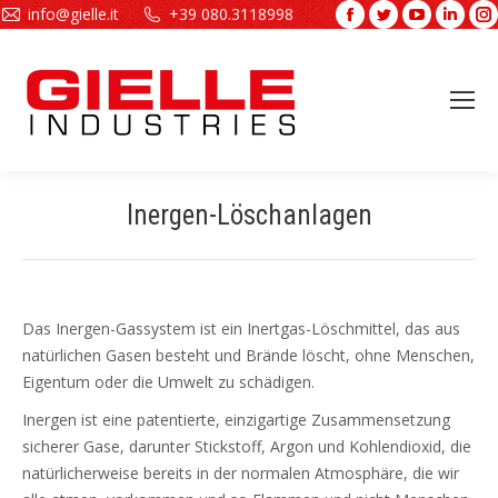
info@gielle.it
+39 080.3118998
Facebook
Twitter
YouTube
Linke
page
page
page
page
opens
opens
opens
open
in
in
in
in
new
new
new
new
window
window
window
wind
Inergen-Löschanlagen
Sie befinden sich hier:
Das Inergen-Gassystem ist ein Inertgas-Löschmittel, das aus
natürlichen Gasen besteht und Brände löscht, ohne Menschen,
Eigentum oder die Umwelt zu schädigen.
Inergen ist eine patentierte, einzigartige Zusammensetzung
sicherer Gase, darunter Stickstoff, Argon und Kohlendioxid, die
natürlicherweise bereits in der normalen Atmosphäre, die wir