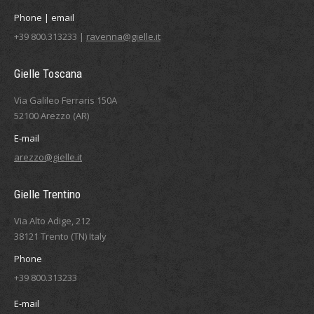
Phone | email
+39 800.313233 |
ravenna@gielle.it
Gielle Toscana
Via Galileo Ferraris 150A
52100 Arezzo (AR)
E-mail
arezzo@gielle.it
Gielle Trentino
Via Alto Adige, 212
38121 Trento (TN) Italy
Phone
+39 800.313233
E-mail