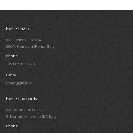
Gielle Lazio
Via Orvieto, 132-134
00040 Pomezia (Roma) Italy
Phone
+39 06.91066610
E-mail
roma@gielle.it
Gielle Lombardia
Via Bruno Buozzi, 37
S. Donato Milanese (Mi) Italy
Phone