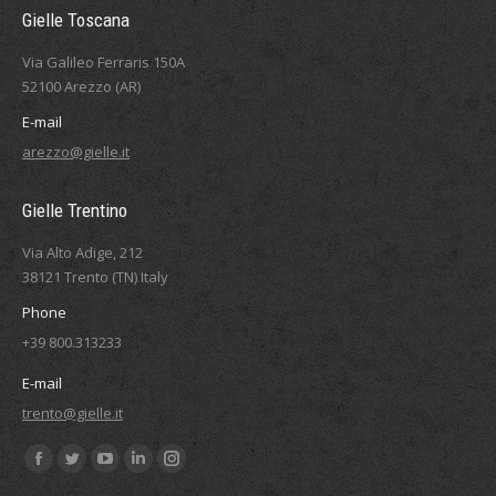
Gielle Toscana
Via Galileo Ferraris 150A
52100 Arezzo (AR)
E-mail
arezzo@gielle.it
Gielle Trentino
Via Alto Adige, 212
38121 Trento (TN) Italy
Phone
+39 800.313233
E-mail
trento@gielle.it
Find us on:
Facebook
Twitter
YouTube
Linkedin
Instagram