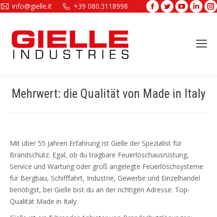
info@gielle.it
+39 080.3118998
Facebook
Twitter
YouTube
Linke
page
page
page
page
opens
opens
opens
open
in
in
in
in
new
new
new
new
window
window
window
wind
Mehrwert: die Qualität von Made in Italy
Sie befinden sich hier:
Mit über 55 Jahren Erfahrung ist Gielle der Spezialist für
Brandschutz. Egal, ob du tragbare Feuerlöschausrüstung,
Service und Wartung oder groß angelegte Feuerlöschsysteme
für Bergbau, Schifffahrt, Industrie, Gewerbe und Einzelhandel
benötigst, bei Gielle bist du an der richtigen Adresse: Top-
Qualität Made in Italy