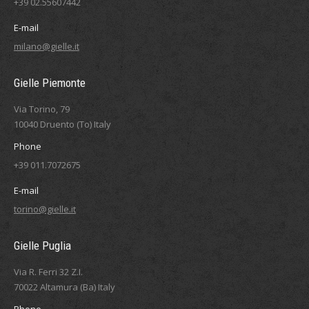
+39 02.55607442
E-mail
milano@gielle.it
Gielle Piemonte
Via Torino, 79
10040 Druento (To) Italy
Phone
+39 011.7072675
E-mail
torino@gielle.it
Gielle Puglia
Via R. Ferri 32 Z.I.
70022 Altamura (Ba) Italy