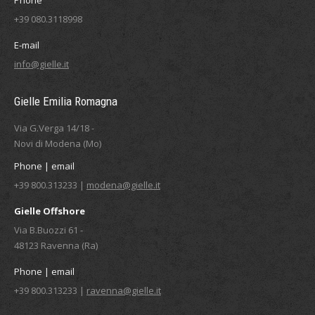
Phone
+39 080.3118998
E-mail
info@gielle.it
Gielle Emilia Romagna
Via G.Verga 14/18 -
Novi di Modena (Mo)
Phone | email
+39 800.313233 |
modena@gielle.it
Gielle Offshore
Via B.Buozzi 61 -
48123 Ravenna (Ra)
Phone | email
+39 800.313233 |
ravenna@gielle.it