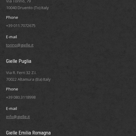
Via Torino, 79
10040 Druento (To) Italy
Phone
+39 011.7072675
E-mail
torino@gielle.it
Gielle Puglia
Via R. Ferri 32 Z.I.
70022 Altamura (Ba) Italy
Phone
+39 080.3118998
E-mail
info@gielle.it
Gielle Emilia Romagna