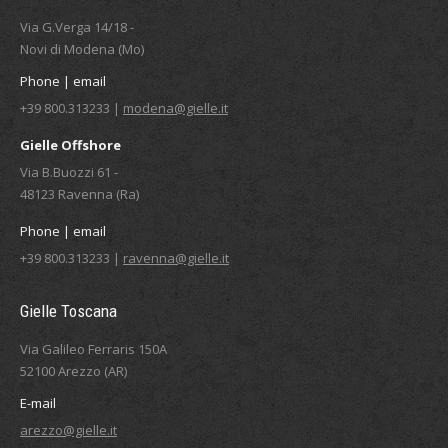
Via G.Verga 14/18 -
Novi di Modena (Mo)
Phone | email
+39 800.313233 |
modena@gielle.it
Gielle Offshore
Via B.Buozzi 61 -
48123 Ravenna (Ra)
Phone | email
+39 800.313233 |
ravenna@gielle.it
Gielle Toscana
Via Galileo Ferraris 150A
52100 Arezzo (AR)
E-mail
arezzo@gielle.it