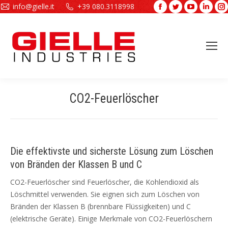
info@gielle.it
+39 080.3118998
Facebook
Twitter
YouTube
Linke
page
page
page
page
opens
opens
opens
open
in
in
in
in
new
new
new
new
window
window
window
wind
CO2-Feuerlöscher
Sie befinden sich hier:
Die effektivste und sicherste Lösung zum Löschen
von Bränden der Klassen B und C
CO2-Feuerlöscher sind Feuerlöscher, die Kohlendioxid als
Löschmittel verwenden. Sie eignen sich zum Löschen von
Bränden der Klassen B (brennbare Flüssigkeiten) und C
(elektrische Geräte). Einige Merkmale von CO2-Feuerlöschern