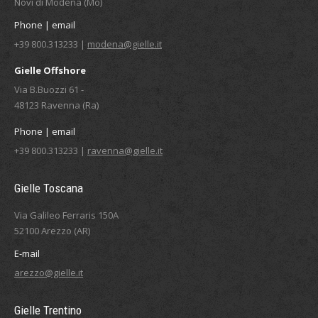
Novi di Modena (Mo)
Phone | email
+39 800.313233 |
modena@gielle.it
Gielle Offshore
Via B.Buozzi 61 -
48123 Ravenna (Ra)
Phone | email
+39 800.313233 |
ravenna@gielle.it
Gielle Toscana
Via Galileo Ferraris 150A
52100 Arezzo (AR)
E-mail
arezzo@gielle.it
Gielle Trentino