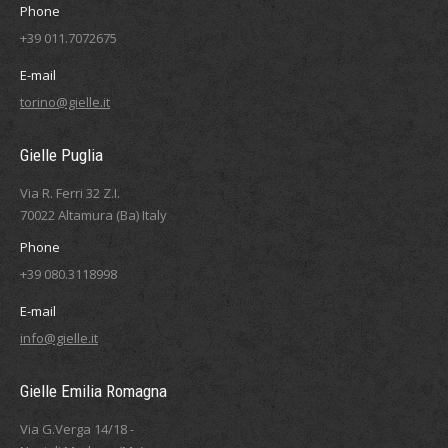
Phone
+39 011.7072675
E-mail
torino@gielle.it
Gielle Puglia
Via R. Ferri 32 Z.I.
70022 Altamura (Ba) Italy
Phone
+39 080.3118998
E-mail
info@gielle.it
Gielle Emilia Romagna
Via G.Verga 14/18 -