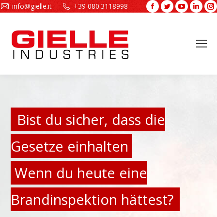
info@gielle.it
+39 080.3118998
Facebook
Twitter
YouTube
Linke
page
page
page
page
opens
opens
opens
open
in
in
in
in
new
new
new
new
window
window
window
wind
Bist du sicher, dass die
Gesetze einhalten
Wenn du heute eine
Brandinspektion hättest?