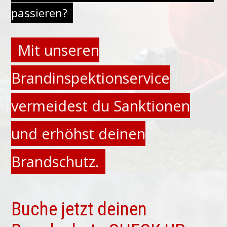
passieren?
Mit unseren
Brandinspektionservice
vermeidest du Sanktionen
und erhöhst deinen
Brandschutz.
Buche jetzt deinen