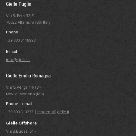
Gielle Puglia
Via R. Ferri 32 Z.I.
70022 Altamura (Ba) Italy
Phone
+39 080.3118998
E-mail
info@gielle.it
Gielle Emilia Romagna
Via G.Verga 14/18 -
Novi di Modena (Mo)
Phone | email
+39 800.313233 |
modena@gielle.it
Gielle Offshore
Via B.Buozzi 61 -