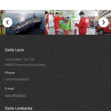
Gielle Lazio
Via Orvieto, 132-134
00040 Pomezia (Roma) Italy
Phone
+39 06.91066610
E-mail
roma@gielle.it
Gielle Lombardia