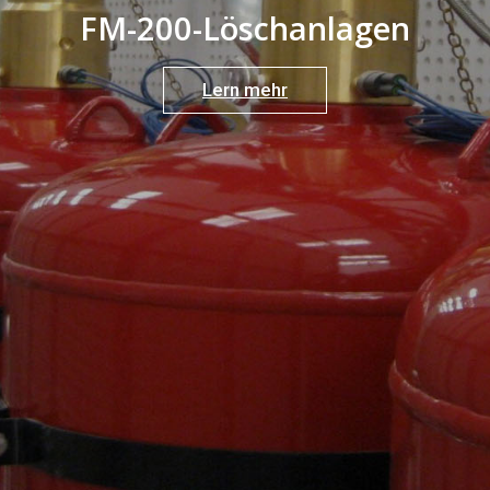
F
M
-
2
0
0
-
L
ö
s
c
h
a
n
l
a
g
e
n
Lern mehr