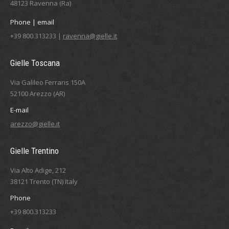
48123 Ravenna (Ra)
Phone | email
+39 800.313233 |
ravenna@gielle.it
Gielle Toscana
Via Galileo Ferraris 150A
52100 Arezzo (AR)
E-mail
arezzo@gielle.it
Gielle Trentino
Via Alto Adige, 212
38121 Trento (TN) Italy
Phone
+39 800.313233